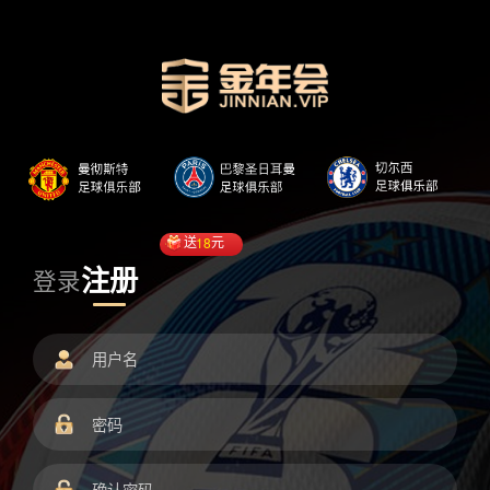
送
18
元
注册
登录